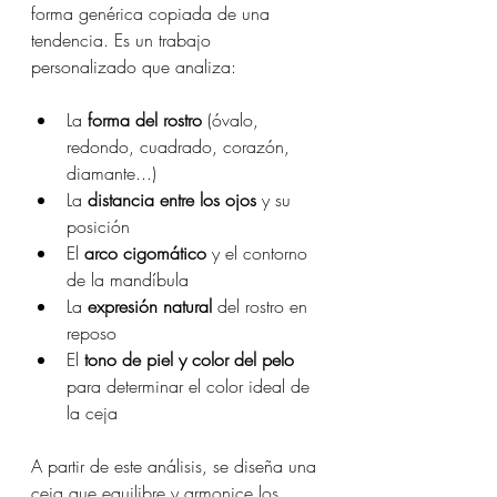
forma genérica copiada de una 
tendencia. Es un trabajo 
personalizado que analiza:
La 
forma del rostro
 (óvalo, 
redondo, cuadrado, corazón, 
diamante...)
La 
distancia entre los ojos
 y su 
posición
El 
arco cigomático
 y el contorno 
de la mandíbula
La 
expresión natural
 del rostro en 
reposo
El 
tono de piel y color del pelo
para determinar el color ideal de 
la ceja
A partir de este análisis, se diseña una 
ceja que equilibre y armonice los 