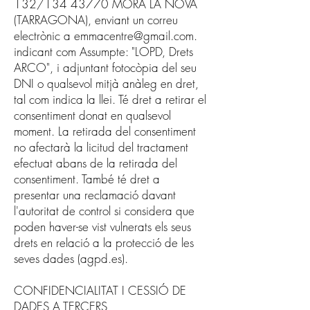
132/134 43770 MORA LA NOVA
(TARRAGONA), enviant un correu
electrònic a
emmacentre@gmail.com
.
indicant com Assumpte: "LOPD, Drets
ARCO", i adjuntant fotocòpia del seu
DNI o qualsevol mitjà anàleg en dret,
tal com indica la llei. Té dret a retirar el
consentiment donat en qualsevol
moment. La retirada del consentiment
no afectarà la licitud del tractament
efectuat abans de la retirada del
consentiment. També té dret a
presentar una reclamació davant
l'autoritat de control si considera que
poden haver-se vist vulnerats els seus
drets en relació a la protecció de les
seves dades (agpd.es).
CONFIDENCIALITAT I CESSIÓ DE
DADES A TERCERS