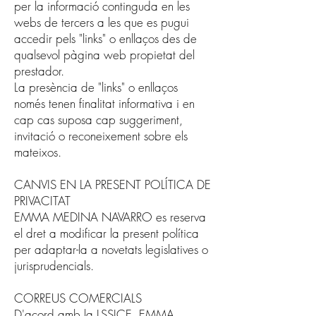
per la informació continguda en les
webs de tercers a les que es pugui
accedir pels "links" o enllaços des de
qualsevol pàgina web propietat del
prestador.
La presència de "links" o enllaços
només tenen finalitat informativa i en
cap cas suposa cap suggeriment,
invitació o reconeixement sobre els
mateixos.
CANVIS EN LA PRESENT POLÍTICA DE
PRIVACITAT
EMMA MEDINA NAVARRO es reserva
el dret a modificar la present política
per adaptar-la a novetats legislatives o
jurisprudencials.
CORREUS COMERCIALS
D'acord amb la LSSICE, EMMA