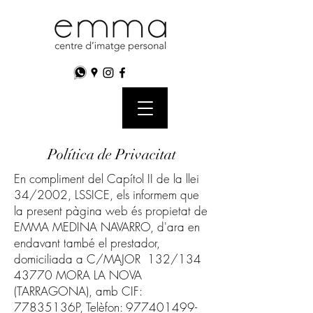
Política de Privacitat
En compliment del Capítol II de la llei
34/2002, LSSICE, els informem que
la present pàgina web és propietat de
EMMA MEDINA NAVARRO, d'ara en
endavant també el prestador,
domiciliada a C/MAJOR 132/134
43770 MORA LA NOVA
(TARRAGONA), amb CIF:
77835136P, Telèfon:
977401499
-