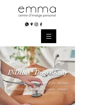
INDIBA® Deep Beauty
rejoveniment facial. contorn d'ulls. elimina
imperfeccions. reafirma. modela. redueix
volum.