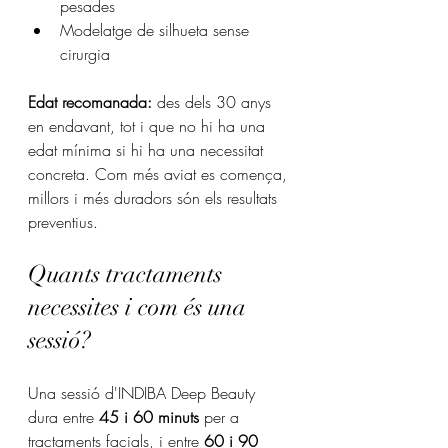
pesades
Modelatge de silhueta sense 
cirurgia
Edat recomanada:
 des dels 30 anys 
en endavant, tot i que no hi ha una 
edat mínima si hi ha una necessitat 
concreta. Com més aviat es comença, 
millors i més duradors són els resultats 
preventius.
Quants tractaments 
necessites i com és una 
sessió?
Una sessió d'INDIBA Deep Beauty 
dura entre 
45 i 60 minuts
 per a 
tractaments facials, i entre 
60 i 90 