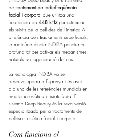
L'INDIBA Deep Beauty és un sistema 
de 
tractament de radiofreqüència 
facial i corporal
 que utilitza una 
freqüència de 
448 kHz
 per estimular 
els teixits de la pell des de l'interior. A 
diferència dels tractaments superficials, 
la radiofreqüència INDIBA penetra en 
profunditat per activar els mecanismes 
naturals de regeneració del cos.
La tecnologia INDIBA va ser 
desenvolupada a Espanya i és avui 
dia una de les referències mundials en 
medicina estètica i fisioteràpia. El 
sistema Deep Beauty és la seva versió 
especialitzada per a tractaments de 
bellesa i estètica facial i corporal.
Com funciona el 