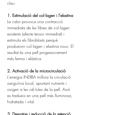
clau:
1. Estimulació del col·lagen i l'elastina
La calor provoca una contracció 
immediata de les fibres de col·lagen 
existents (efecte tensor immediat) i 
estimula els fibroblasts perquè 
produeixin col·lagen i elastina nous. El 
resultat és una pell progressivament 
més ferma i elàstica.
2. Activació de la microcirculació
L'energia INDIBA millora la circulació 
sanguínia local, aportant nutrients i 
oxigen a les cèl·lules de la pell. Això 
es tradueix en una pell més lluminosa, 
hidratada i vital.
3. Drenatge i reducció de la retenció