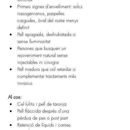
Primers signes d'envelliment: solcs 
nasogenianos, parpelles 
caigudes, òval del rostre menys 
definit
Pell apagada, deshidratada o 
sense lluminositat
Persones que busquen un 
rejoveniment natural sense 
injectables ni cirurgia
Pell madura que vol retardar o 
complementar tractaments més 
invasius
Al cos:
Cel·lulitis i pell de taronja
Pell flàccida després d'una 
pèrdua de pes o post part
Retenció de líquids i cames 