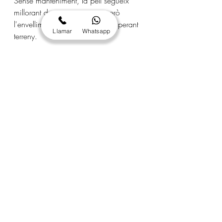
Sense manteniment, la pell segueix 
millorant durant uns mesos, però 
l'envelliment natural acaba recuperant 
Llamar
Whatsapp
terreny.
Es pot fer a l'estiu?
 Sí, l'INDIBA no té 
contraindicació solar. És un dels pocs 
tractaments estètics que es poden fer 
durant tot l'any sense restriccions.
Hi ha alguna contraindicació?
 No es 
recomana en casos d'embaràs, 
portadors de marcapassos o 
dispositius electrònics implantats, ni 
sobre zones amb inflamació aguda o 
infecció activa. Consulta'ns si tens 
dubtes sobre el teu cas concret.
Reserva el teu tractament 