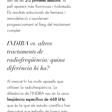
des de les 
2-3 primeres sessions
: la 
pell apareix més lluminosa i hidratada. 
Els resultats estructurals de fermesa i 
remodelació s'assoleixen 
progressivament al llarg del tractament 
complet.
INDIBA vs. altres 
tractaments de 
radiofreqüència: quina 
diferència hi ha?
Al mercat hi ha molts aparells que 
utilitzen la radiofreqüència. La 
diferència de l'INDIBA rau en la seva 
freqüència específica de 448 kHz
, 
que és la que els estudis científics han 
demostrat que treballa de forma més 